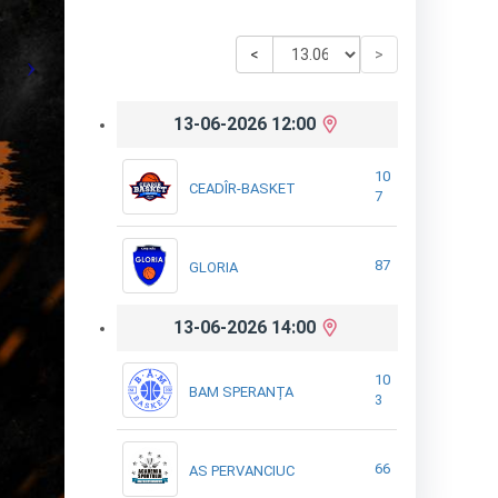
<
>
13-06-2026 12:00
10
CEADÎR-BASKET
7
87
GLORIA
13-06-2026 14:00
10
BAM SPERANȚA
3
66
AS PERVANCIUC