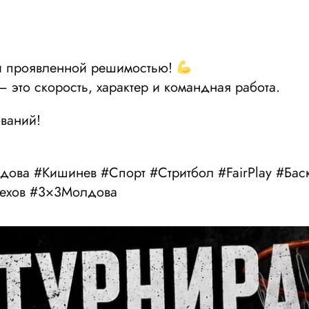
 и проявленной решимостью!
– это скорость, характер и командная работа.
ваний!
ова #Кишинев #Спорт #Стритбол #FairPlay #Бас
Чехов #3×3Молдова