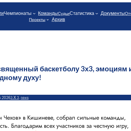
ти
Чемпионаты
Команды
Статистика
Документы
Судьи
От
Архив
Проекты
освященный баскетболу 3х3, эмоциям 
дному духу!
5.2026
3 Х 3
, 
news
он Чехов» в Кишиневе, собрал сильные команды,
ь. Благодарим всех участников за честную игру,