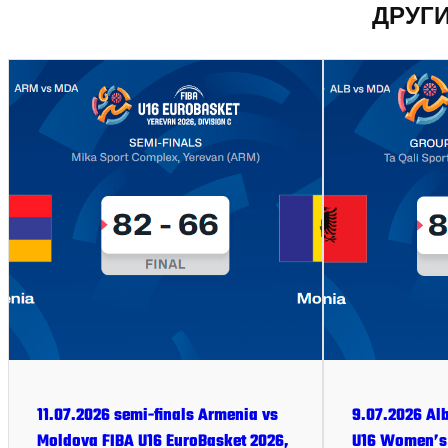
ДРУГ
11.07.2026 semi-finals Armenia vs
9.07.2026 Al
Moldova FIBA U16 EuroBasket 2026,
U16 Women’s 