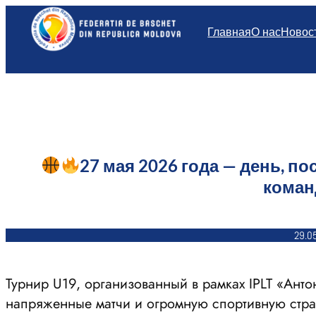
Перейти
к
Главная
О нас
Новос
содержимому
27 мая 2026 года — день, п
коман
29.0
Турнир U19, организованный в рамках IPLT «Ант
напряженные матчи и огромную спортивную страст