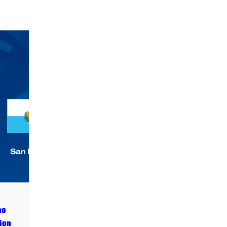
no
ion