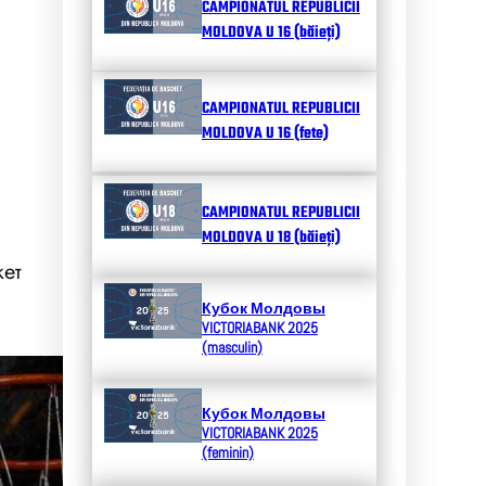
CAMPIONATUL REPUBLICII
MOLDOVA U 16 (băieți)
CAMPIONATUL REPUBLICII
MOLDOVA U 16 (fete)
CAMPIONATUL REPUBLICII
MOLDOVA U 18 (băieți)
кет
Кубок Молдовы
VICTORIABANK 2025
(masculin)
Кубок Молдовы
VICTORIABANK 2025
(feminin)