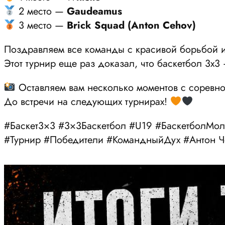
2 место —
Gaudeamus
3 место —
Brick Squad (Anton Cehov)
Поздравляем все команды с красивой борьбой
Этот турнир еще раз доказал, что баскетбол 3х3 
Оставляем вам несколько моментов с соревно
До встречи на следующих турнирах!
#Баскет3×3 #3×3Баскетбол #U19 #БаскетболМолд
#Турнир #Победители #КомандныйДух #Антон 