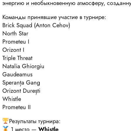
энергию и необыкновенную атмосферу, созданн
Команды принявшие участие в турнире:
Brick Squad (Anton Cehov)
North Star
Prometeu I
Orizont I
Triple Threat
Natalia Ghiorgiu
Gaudeamus
Speranța Gang
Orizont Durești
Whistle
Prometeu II
Результаты турнира:
1 место —
Whistle