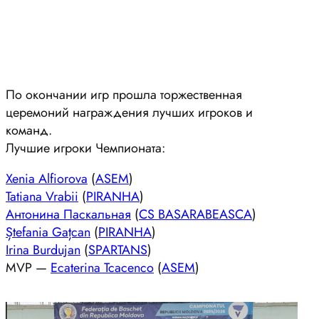
По окончании игр прошла торжественная
церемоний награждения лучших игроков и
команд.
Лучшие игроки Чемпионата:
Xenia Alfiorova
(
ASEM
)
Tatiana Vrabii
(
PIRANHA
)
Антонина Паскальная
(
CS BASARABEASCA
)
Ștefania Gațcan
(
PIRANHA
)
Irina Burdujan
(
SPARTANS
)
MVP —
Ecaterina Tcacenco
(
ASEM
)