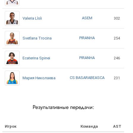
ASEM
Valeria Lîsîi
302
PIRANHA
Svetlana Trocina
254
PIRANHA
Ecaterina Spinei
246
CS BASARABEASCA
Мария Николаева
231
Результативные передачи:
Игрок
Команда
AST