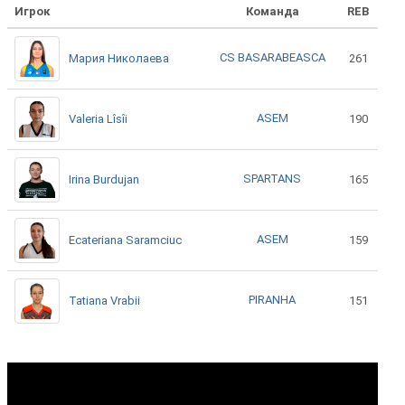
Игрок
Команда
REB
CS BASARABEASCA
Мария Николаева
261
ASEM
Valeria Lîsîi
190
SPARTANS
Irina Burdujan
165
ASEM
Ecateriana Saramciuc
159
PIRANHA
Tatiana Vrabii
151