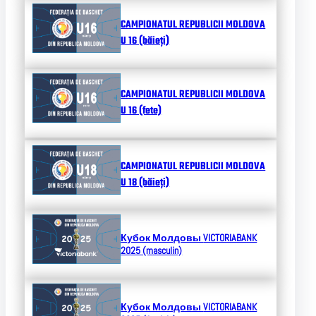
CAMPIONATUL REPUBLICII MOLDOVA
U 16 (băieți)
CAMPIONATUL REPUBLICII MOLDOVA
U 16 (fete)
CAMPIONATUL REPUBLICII MOLDOVA
U 18 (băieți)
Кубок Молдовы
VICTORIABANK
2025 (masculin)
Кубок Молдовы
VICTORIABANK