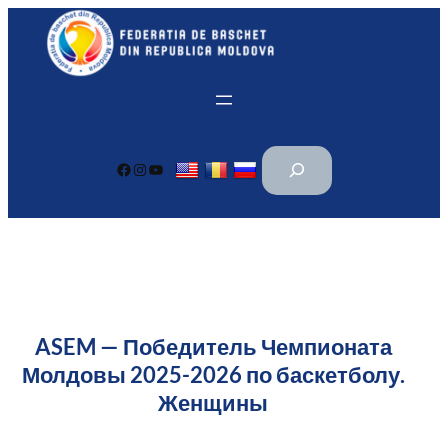
Перейти
к
содержимому
П
Facebook
Instagram
YouTube
о
и
с
к
ASEM — Победитель Чемпионата
Молдовы 2025-2026 по баскетболу.
Женщины