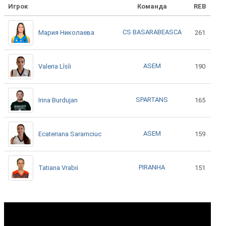
Игрок
Команда
REB
CS BASARABEASCA
Мария Николаева
261
ASEM
Valeria Lîsîi
190
SPARTANS
Irina Burdujan
165
ASEM
Ecateriana Saramciuc
159
PIRANHA
Tatiana Vrabii
151