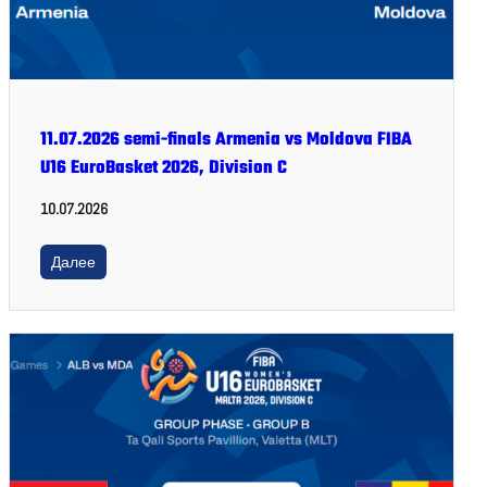
11.07.2026 semi-finals Armenia vs Moldova FIBA
U16 EuroBasket 2026, Division C
10.07.2026
Далее