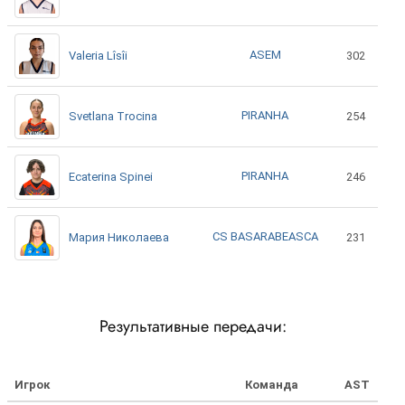
ASEM
Valeria Lîsîi
302
PIRANHA
Svetlana Trocina
254
PIRANHA
Ecaterina Spinei
246
CS BASARABEASCA
Мария Николаева
231
Результативные передачи:
Игрок
Команда
AST