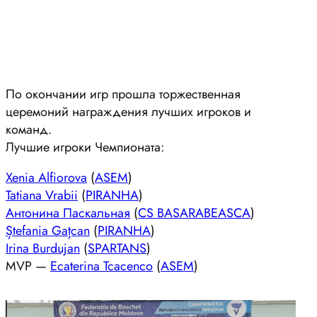
По окончании игр прошла торжественная
церемоний награждения лучших игроков и
команд.
Лучшие игроки Чемпионата:
Xenia Alfiorova
(
ASEM
)
Tatiana Vrabii
(
PIRANHA
)
Антонина Паскальная
(
CS BASARABEASCA
)
Ștefania Gațcan
(
PIRANHA
)
Irina Burdujan
(
SPARTANS
)
MVP —
Ecaterina Tcacenco
(
ASEM
)