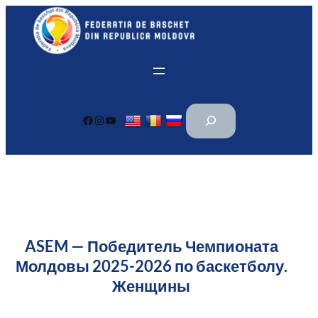
Перейти
к
содержимому
П
Facebook
Instagram
YouTube
о
и
с
к
ASEM — Победитель Чемпионата
Молдовы 2025-2026 по баскетболу.
Женщины