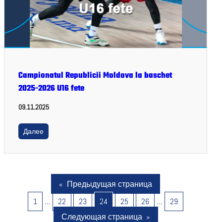
Campionatul Republicii Moldova la baschet
2025-2026 U16 fete
09.11.2025
Далее
«
Предыдущая страница
1
…
22
23
24
25
26
…
29
Следующая страница
»