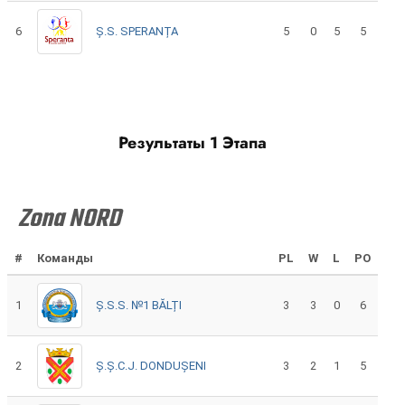
6
Ș.S. SPERANȚA
5
0
5
5
Результаты 1 Этапа
Zona NORD
#
Команды
PL
W
L
PO
1
Ș.S.S. №1 BĂLȚI
3
3
0
6
2
Ș.Ș.C.J. DONDUȘENI
3
2
1
5