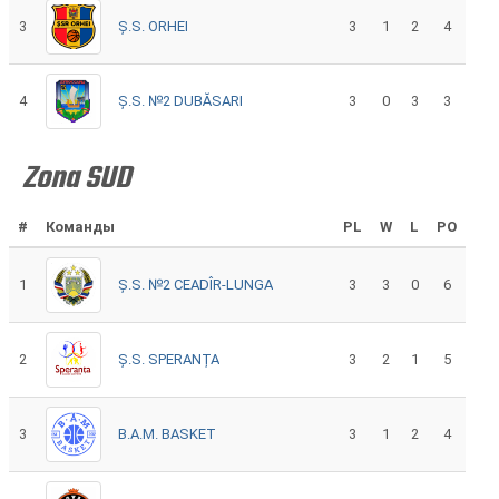
3
Ș.S. ORHEI
3
1
2
4
4
Ș.S. №2 DUBĂSARI
3
0
3
3
Zona SUD
#
Команды
PL
W
L
PO
1
Ș.S. №2 CEADÎR-LUNGA
3
3
0
6
2
Ș.S. SPERANȚA
3
2
1
5
3
B.A.M. BASKET
3
1
2
4