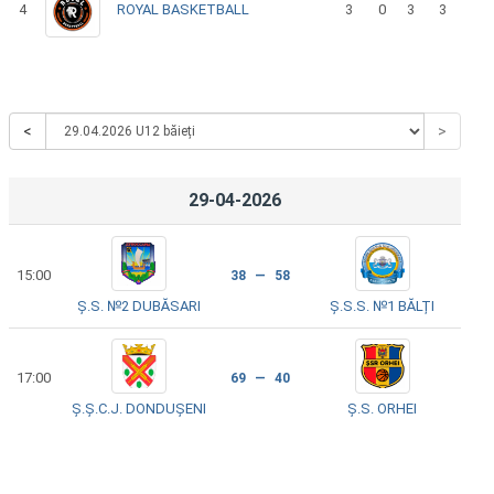
4
ROYAL BASKETBALL
3
0
3
3
<
>
29-04-2026
15:00
38 — 58
Ș.S. №2 DUBĂSARI
Ș.S.S. №1 BĂLȚI
17:00
69 — 40
Ș.Ș.C.J. DONDUȘENI
Ș.S. ORHEI