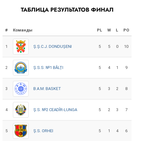
ТАБЛИЦА РЕЗУЛЬТАТОВ ФИНАЛ
#
Команды
PL
W
L
PO
1
Ș.Ș.C.J. DONDUȘENI
5
5
0
10
2
Ș.S.S. №1 BĂLȚI
5
4
1
9
3
B.A.M. BASKET
5
3
2
8
4
Ș.S. №2 CEADÎR-LUNGA
5
2
3
7
5
Ș.S. ORHEI
5
1
4
6