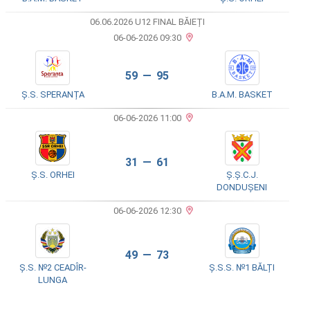
06.06.2026 U12 FINAL BĂIEȚI
06-06-2026 09:30
59 — 95
Ș.S. SPERANȚA
B.A.M. BASKET
06-06-2026 11:00
31 — 61
Ș.S. ORHEI
Ș.Ș.C.J.
DONDUȘENI
06-06-2026 12:30
49 — 73
Ș.S. №2 CEADÎR-
Ș.S.S. №1 BĂLȚI
LUNGA