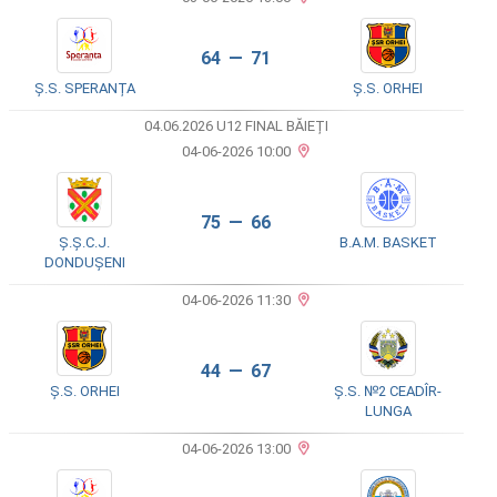
64 — 71
Ș.S. SPERANȚA
Ș.S. ORHEI
04.06.2026 U12 FINAL BĂIEȚI
04-06-2026 10:00
75 — 66
Ș.Ș.C.J.
B.A.M. BASKET
DONDUȘENI
04-06-2026 11:30
44 — 67
Ș.S. ORHEI
Ș.S. №2 CEADÎR-
LUNGA
04-06-2026 13:00