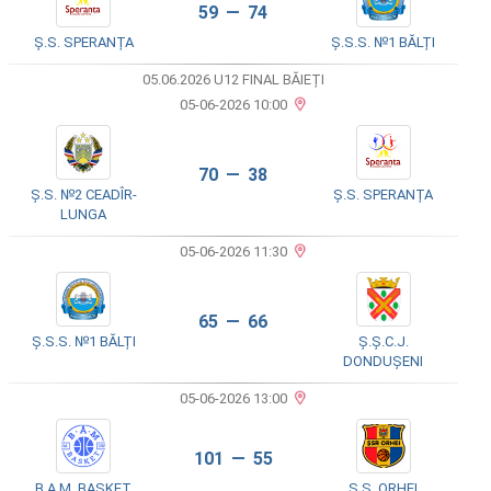
59 — 74
Ș.S. SPERANȚA
Ș.S.S. №1 BĂLȚI
05.06.2026 U12 FINAL BĂIEȚI
05-06-2026 10:00
70 — 38
Ș.S. №2 CEADÎR-
Ș.S. SPERANȚA
LUNGA
05-06-2026 11:30
65 — 66
Ș.S.S. №1 BĂLȚI
Ș.Ș.C.J.
DONDUȘENI
05-06-2026 13:00
101 — 55
B.A.M. BASKET
Ș.S. ORHEI