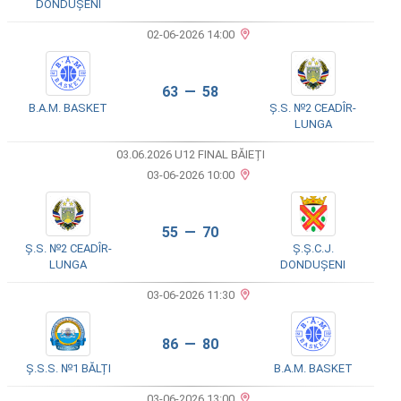
DONDUȘENI
02-06-2026 14:00
63 — 58
B.A.M. BASKET
Ș.S. №2 CEADÎR-
LUNGA
03.06.2026 U12 FINAL BĂIEȚI
03-06-2026 10:00
55 — 70
Ș.S. №2 CEADÎR-
Ș.Ș.C.J.
LUNGA
DONDUȘENI
03-06-2026 11:30
86 — 80
Ș.S.S. №1 BĂLȚI
B.A.M. BASKET
03-06-2026 13:00