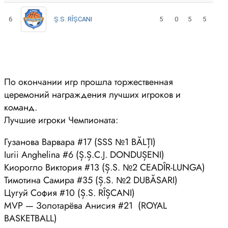
6
Ș.S. RÎȘCANI
5
0
5
5
По окончании игр прошла торжественная
церемоний награждения лучших игроков и
команд.
Лучшие игроки Чемпионата:
Гузанова Варвара #17 (SSS №1 BĂLȚI)
Iurii Anghelina #6 (Ș.Ș.C.J. DONDUȘENI)
Киорогло Виктория #13 (Ș.S. №2 CEADÎR-LUNGA)
Тимотина Самира #35 (Ș.S. №2 DUBĂSARI)
Цугуй София #10 (Ș.S. RÎȘCANI)
MVP — Золотарёва Анисия #21 (ROYAL
BASKETBALL)