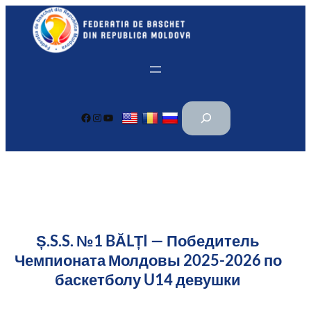
Перейти
к
содержимому
П
Facebook
Instagram
YouTube
о
и
с
к
Ș.S.S. №1 BĂLȚI — Победитель
Чемпионата Молдовы 2025-2026 по
баскетболу U14 девушки