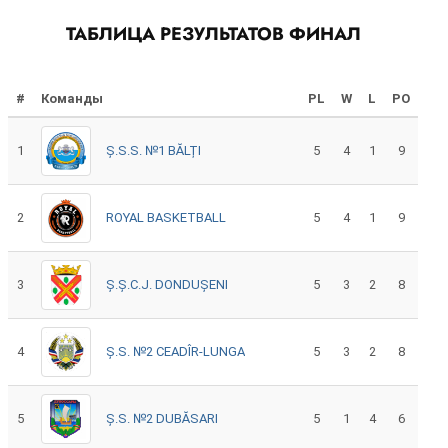
ТАБЛИЦА РЕЗУЛЬТАТОВ ФИНАЛ
#
Команды
PL
W
L
PO
1
Ș.S.S. №1 BĂLȚI
5
4
1
9
2
ROYAL BASKETBALL
5
4
1
9
3
Ș.Ș.C.J. DONDUȘENI
5
3
2
8
4
Ș.S. №2 CEADÎR-LUNGA
5
3
2
8
5
Ș.S. №2 DUBĂSARI
5
1
4
6