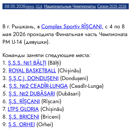
08.05.2026
news
, 
U14
, 
Национальные Чемпионаты
, 
Сезон 2025-2026
В г. Рышкань, в
Complex Sportiv RÎȘCANI,
с 4 по 8
мая 2026 проходила Финальная часть Чемпионата
РМ U-14 (девушки).
Команды заняли следующие места:
1.
Ș.S.S. №1 BĂLȚI
(Bălți)
2.
ROYAL BASKETBALL
(Chișinău)
3.
Ș.Ș.C.J. DONDUȘENI
(Dondușeni)
4.
Ș.S. №2 CEADÎR-LUNGA
(Ceadîr-Lunga)
5.
Ș.S. №2 DUBĂSARI
(Dubăsari)
6.
Ș.S. RÎȘCANI
(Rîșcani)
7.
LTPS GLORIA
(Chișinău)
8.
Ș.S. BRICENI
(Briceni)
9.
Ș.S. ORHEI
(Orhei)