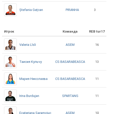
PIRANHA
Ștefania Gațcan
3
Игрок
Команда
REB tur17
ASEM
Valeria Lîsîi
16
CS BASARABEASCA
Таисия Кульчу
13
CS BASARABEASCA
Мария Николаева
11
SPARTANS
Irina Burdujan
11
ASEM
Ecateriana Saramciuc
10