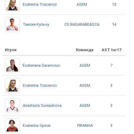
ASEM
Ecaterina Tcacenco
15
CS BASARABEASCA
Таисия Кульчу
14
Игрок
Команда
AST tur17
ASEM
Ecateriana Saramciuc
7
ASEM
Ecaterina Tcacenco
3
ASEM
Anastasia Sureadnova
3
PIRANHA
Ecaterina Spinei
3