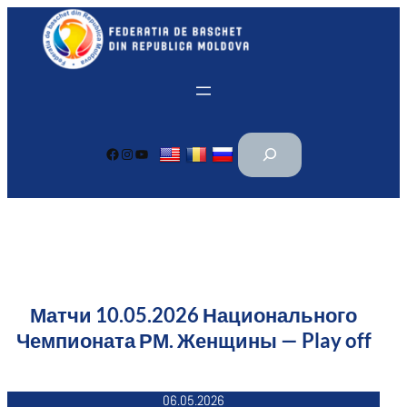
Перейти
к
содержимому
П
Facebook
Instagram
YouTube
о
и
с
к
Матчи 10.05.2026 Национального
Чемпионата РМ. Женщины — Play off
06.05.2026