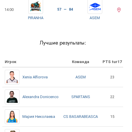
14:00
57 — 84
PIRANHA
ASEM
Лучшие результаты:
Игрок
Команда
PTS tur17
ASEM
Xenia Alfiorova
23
SPARTANS
Alexandra Donicenco
22
CS BASARABEASCA
Мария Николаева
15