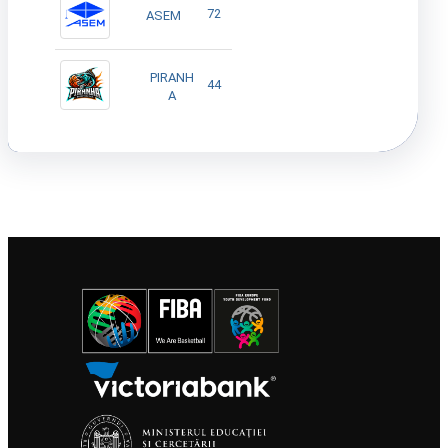
72
ASEM
PIRANH
44
A