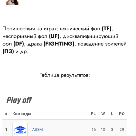
Проишествия на играх: технический фол
(ТF)
,
неспортивный фол
(UF)
, дисквалифицирующий
фол
(DF)
, драка
(FIGHTING)
, поведение зрителей
(ПЗ)
и др.
Таблица результатов:
Play off
#
Команды
PL
W
L
PO
1
ASEM
16
13
3
29