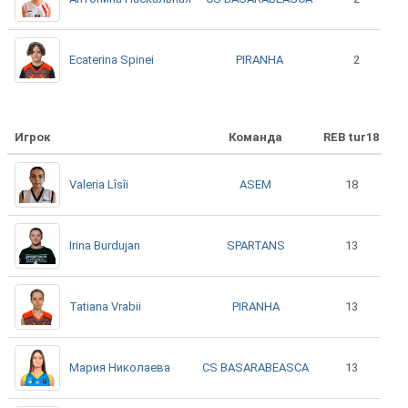
PIRANHA
Ecaterina Spinei
2
Игрок
Команда
REB tur18
ASEM
Valeria Lîsîi
18
SPARTANS
Irina Burdujan
13
PIRANHA
Tatiana Vrabii
13
CS BASARABEASCA
Мария Николаева
13