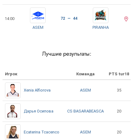
14:00
72 — 44
ASEM
PIRANHA
Лучшие результаты:
Игрок
Команда
PTS tur18
ASEM
Xenia Alfiorova
35
CS BASARABEASCA
Дарья Осипова
20
ASEM
Ecaterina Tcacenco
20