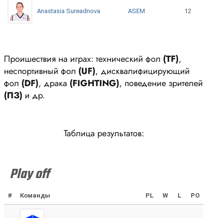
ASEM
Anastasia Sureadnova
12
Проишествия на играх: технический фол
(ТF)
,
неспортивный фол
(UF)
, дисквалифицирующий
фол
(DF)
, драка
(FIGHTING)
, поведение зрителей
(ПЗ)
и др.
Таблица результатов:
Play off
#
Команды
PL
W
L
PO