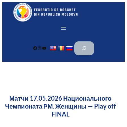
Перейти
к
содержимому
П
Facebook
Instagram
YouTube
о
и
с
к
Матчи 17.05.2026 Национального
Чемпионата РМ. Женщины — Play off
FINAL