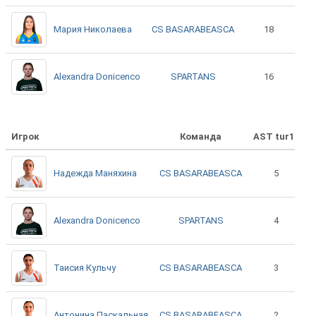
CS BASARABEASCA
Мария Николаева
18
SPARTANS
Alexandra Donicenco
16
Игрок
Команда
AST tur18
CS BASARABEASCA
Надежда Маняхина
5
SPARTANS
Alexandra Donicenco
4
CS BASARABEASCA
Таисия Кульчу
3
CS BASARABEASCA
Антонина Паскальная
2