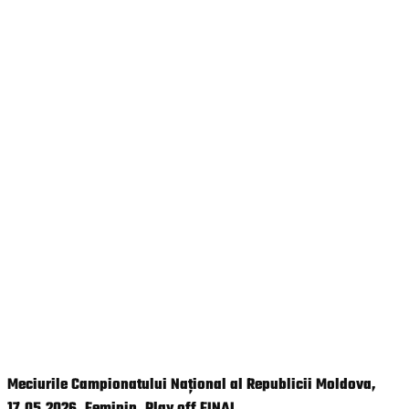
Meciurile Campionatului Național al Republicii Moldova,
17.05.2026. Feminin. Play off FINAL