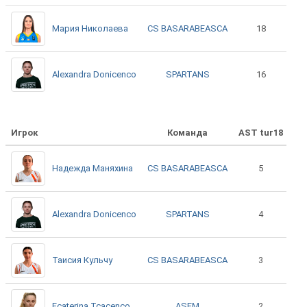
CS BASARABEASCA
Мария Николаева
18
SPARTANS
Alexandra Donicenco
16
Игрок
Команда
AST tur18
CS BASARABEASCA
Надежда Маняхина
5
SPARTANS
Alexandra Donicenco
4
CS BASARABEASCA
Таисия Кульчу
3
ASEM
Ecaterina Tcacenco
2