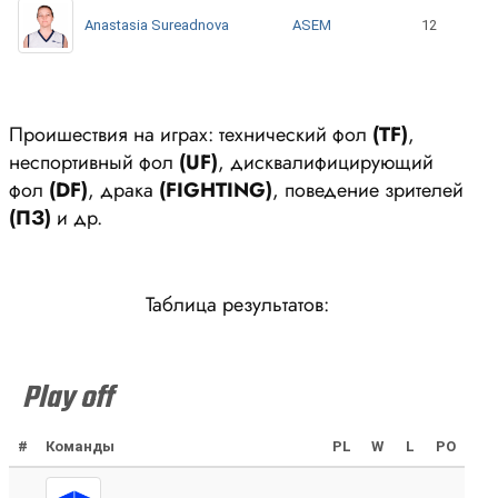
ASEM
Anastasia Sureadnova
12
Проишествия на играх: технический фол
(ТF)
,
неспортивный фол
(UF)
, дисквалифицирующий
фол
(DF)
, драка
(FIGHTING)
, поведение зрителей
(ПЗ)
и др.
Таблица результатов:
Play off
#
Команды
PL
W
L
PO