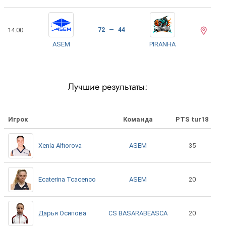
14:00
72 — 44
ASEM
PIRANHA
Лучшие результаты:
Игрок
Команда
PTS tur18
ASEM
Xenia Alfiorova
35
ASEM
Ecaterina Tcacenco
20
CS BASARABEASCA
Дарья Осипова
20