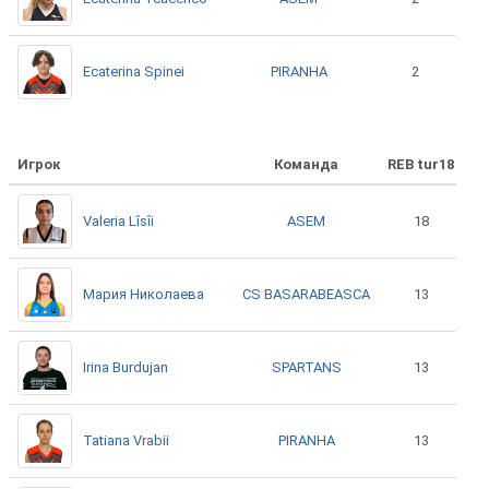
PIRANHA
Ecaterina Spinei
2
Игрок
Команда
REB tur18
ASEM
Valeria Lîsîi
18
CS BASARABEASCA
Мария Николаева
13
SPARTANS
Irina Burdujan
13
PIRANHA
Tatiana Vrabii
13