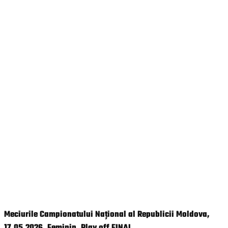
Meciurile Campionatului Național al Republicii Moldova,
17.05.2026. Feminin. Play off FINAL