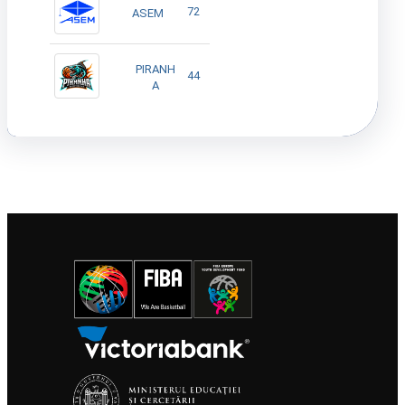
72
ASEM
PIRANH
44
A