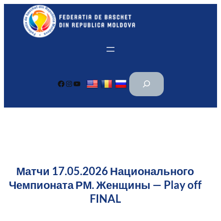
Перейти
к
содержимому
П
Facebook
Instagram
YouTube
о
и
с
к
Матчи 17.05.2026 Национального
Чемпионата РМ. Женщины — Play off
FINAL