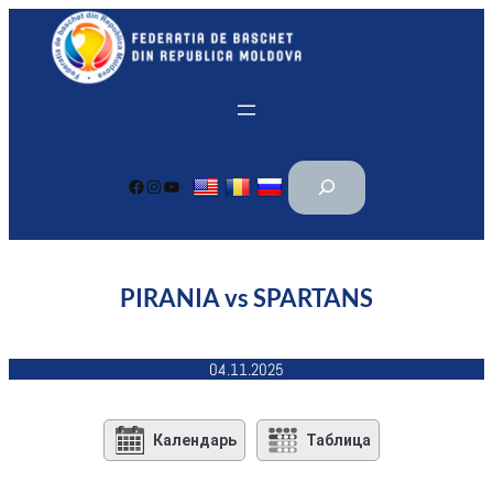
Перейти
к
содержимому
П
Facebook
Instagram
YouTube
о
и
с
к
PIRANIA vs SPARTANS
04.11.2025
Календарь
Таблица