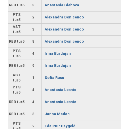
REB tur5
3
Anastasia Glebova
PTS
2
Alexandra Donicenco
tur5
AST
3
Alexandra Donicenco
tur5
REB tur5
8
Alexandra Donicenco
PTS
4
Irina Burdujan
tur5
REB tur5
9
Irina Burdujan
AST
1
Sofia Rusu
tur5
PTS
4
Anastasia Lesnic
tur5
REB tur5
4
Anastasia Lesnic
REB tur5
3
Janna Madan
PTS
2
Eda-Nur Baygeldi
tur5