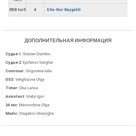
REB tur5
4
Eda-Nur Baygeldi
ДОПОЛНИТЕЛЬНАЯ ИНФОРМАЦИЯ
Судья 1
Stasiev Dumitru
Судья 2
Epifanov Serghei
Comissar
Grigorieva Iulia
DSS
Verghizova Olga
Timer
Cliui Larisa
Assistant
Vrabii Igor
24 sec
Macovchina Olga
Medic
Vragaliov Gheorghe