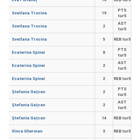
PTS
Svetlana Trocina
19
tur5
AST
Svetlana Trocina
2
tur5
Svetlana Trocina
5
REB tur5
PTS
Ecaterina Spinei
8
tur5
AST
Ecaterina Spinei
2
tur5
Ecaterina Spinei
2
REB tur5
PTS
Ștefania Gațcan
2
tur5
AST
Ștefania Gațcan
2
tur5
Ștefania Gațcan
14
REB tur5
Ilinca Gherman
3
REB tur5