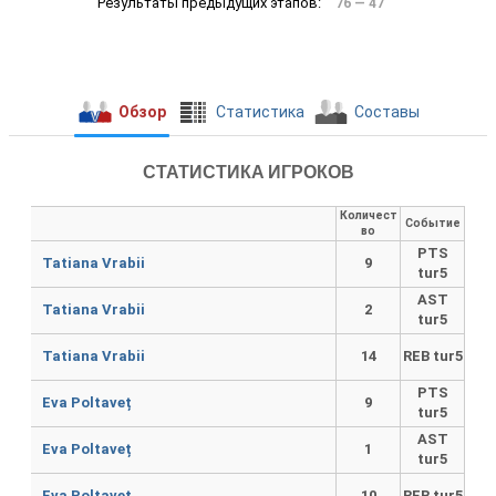
76 — 47
Обзор
Cтатистика
Составы
СТАТИСТИКА ИГРОКОВ
Количест
Событие
во
PTS
Tatiana Vrabii
9
tur5
AST
Tatiana Vrabii
2
tur5
Tatiana Vrabii
14
REB tur5
PTS
Eva Poltaveț
9
tur5
AST
Eva Poltaveț
1
tur5
Eva Poltaveț
10
REB tur5