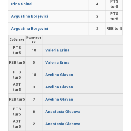
PTS
Irina Spinei
4
tur5
PTS
Avgustina Borșevici
2
tur5
Avgustina Borșevici
2
REB tur5
Количест
Событие
во
PTS
10
Valeria Erina
tur5
REB tur5
5
Valeria Erina
PTS
18
Avelina Glavan
tur5
AST
3
Avelina Glavan
tur5
REB tur5
7
Avelina Glavan
PTS
6
Anastasia Glebova
tur5
AST
2
Anastasia Glebova
tur5