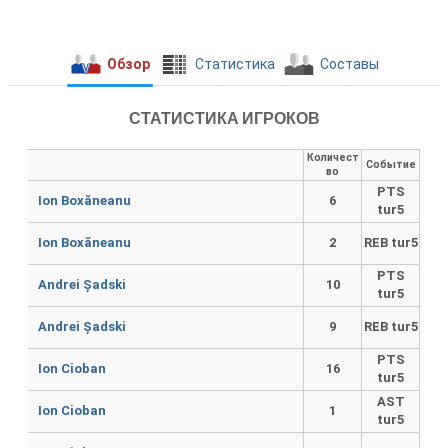
Обзор
Cтатистика
Составы
СТАТИСТИКА ИГРОКОВ
Количест
Событие
во
PTS
Ion Boxăneanu
6
tur5
Ion Boxăneanu
2
REB tur5
PTS
Andrei Șadski
10
tur5
Andrei Șadski
9
REB tur5
PTS
Ion Cioban
16
tur5
AST
Ion Cioban
1
tur5