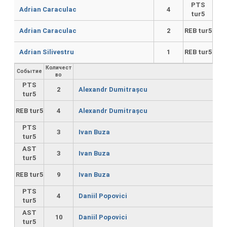
PTS
Adrian Caraculac
4
tur5
Adrian Caraculac
2
REB tur5
Adrian Silivestru
1
REB tur5
Количест
Событие
во
PTS
2
Alexandr Dumitrașcu
tur5
REB tur5
4
Alexandr Dumitrașcu
PTS
3
Ivan Buza
tur5
AST
3
Ivan Buza
tur5
REB tur5
9
Ivan Buza
PTS
4
Daniil Popovici
tur5
AST
10
Daniil Popovici
tur5