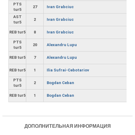
PTS
27
Ivan Grabciuc
tur5
AST
2
Ivan Grabciuc
tur5
REB tur5
8
Ivan Grabciuc
PTS
20
Alexandru Lupu
tur5
REB tur5
7
Alexandru Lupu
REB tur5
1
Ilia Sufrai-Cebotariov
PTS
2
Bogdan Ceban
tur5
REB tur5
1
Bogdan Ceban
ДОПОЛНИТЕЛЬНАЯ ИНФОРМАЦИЯ