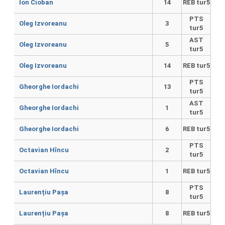
Ion Cioban
14
REB tur5
PTS
Oleg Izvoreanu
3
tur5
AST
Oleg Izvoreanu
5
tur5
Oleg Izvoreanu
14
REB tur5
PTS
Gheorghe Iordachi
13
tur5
AST
Gheorghe Iordachi
1
tur5
Gheorghe Iordachi
6
REB tur5
PTS
Octavian Hîncu
2
tur5
Octavian Hîncu
1
REB tur5
PTS
Laurențiu Pașa
8
tur5
Laurențiu Pașa
8
REB tur5