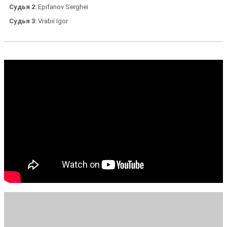
Судья 2
Epifanov Serghei
Судья 3
Vrabii Igor