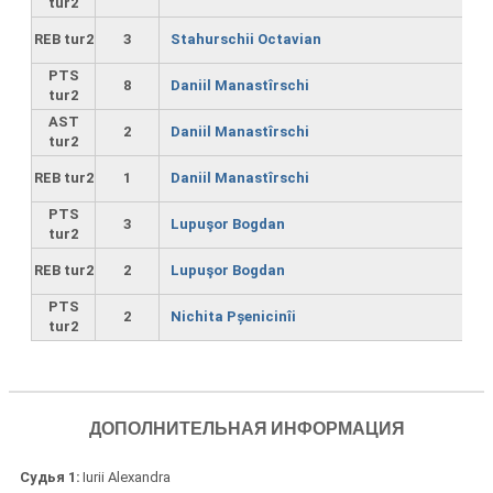
tur2
REB tur2
3
Stahurschii Octavian
PTS
8
Daniil Manastîrschi
tur2
AST
2
Daniil Manastîrschi
tur2
REB tur2
1
Daniil Manastîrschi
PTS
3
Lupuşor Bogdan
tur2
REB tur2
2
Lupuşor Bogdan
PTS
2
Nichita Pșenicinîi
tur2
ДОПОЛНИТЕЛЬНАЯ ИНФОРМАЦИЯ
Судья 1
Iurii Alexandra