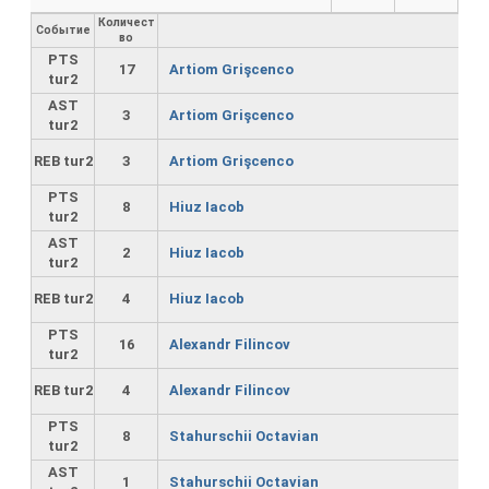
Количест
Событие
во
PTS
17
Artiom Grişcenco
tur2
AST
3
Artiom Grişcenco
tur2
REB tur2
3
Artiom Grişcenco
PTS
8
Hiuz Iacob
tur2
AST
2
Hiuz Iacob
tur2
REB tur2
4
Hiuz Iacob
PTS
16
Alexandr Filincov
tur2
REB tur2
4
Alexandr Filincov
PTS
8
Stahurschii Octavian
tur2
AST
1
Stahurschii Octavian