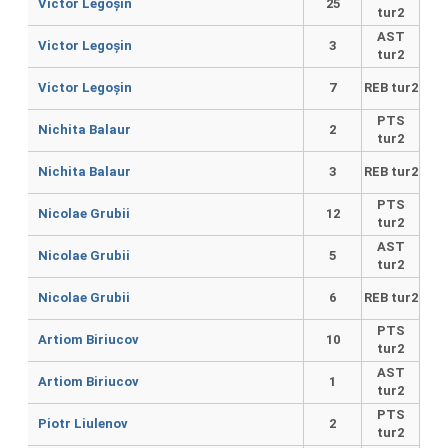
Victor Legoșin
25
tur2
AST
Victor Legoșin
3
tur2
Victor Legoșin
7
REB tur2
PTS
Nichita Balaur
2
tur2
Nichita Balaur
3
REB tur2
PTS
Nicolae Grubii
12
tur2
AST
Nicolae Grubii
5
tur2
Nicolae Grubii
6
REB tur2
PTS
Artiom Biriucov
10
tur2
AST
Artiom Biriucov
1
tur2
PTS
Piotr Liulenov
2
tur2