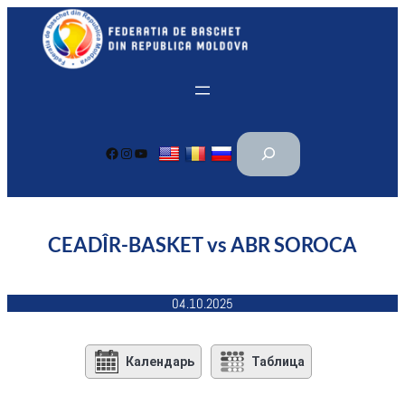
Перейти
к
содержимому
П
Facebook
Instagram
YouTube
о
и
с
к
CEADÎR-BASKET vs ABR SOROCA
04.10.2025
Календарь
Таблица