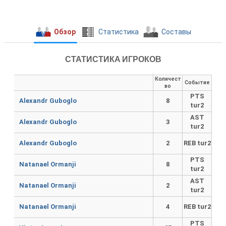
Обзор
Cтатистика
Составы
СТАТИСТИКА ИГРОКОВ
Количест
Событие
во
PTS
Alexandr Guboglo
8
tur2
AST
Alexandr Guboglo
3
tur2
Alexandr Guboglo
2
REB tur2
PTS
Natanael Ormanji
8
tur2
AST
Natanael Ormanji
2
tur2
Natanael Ormanji
4
REB tur2
PTS