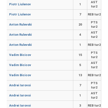
AST
Piotr Liulenov
1
tur2
Piotr Liulenov
7
REB tur2
PTS
Anton Rulevski
20
tur2
AST
Anton Rulevski
4
tur2
Anton Rulevski
1
REB tur2
PTS
Vadim Bicicov
15
tur2
AST
Vadim Bicicov
5
tur2
Vadim Bicicov
13
REB tur2
PTS
Andrei Iarovoi
7
tur2
AST
Andrei Iarovoi
1
tur2
Andrei Iarovoi
3
REB tur2