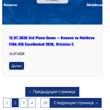
12.07.2026 3rd Place Game — Kosovo vs Moldova
FIBA U16 EuroBasket 2026, Division C
11.07.2026
Далее
«
Предыдущая страница
1
2
3
4
…
29
Следующая страница
»