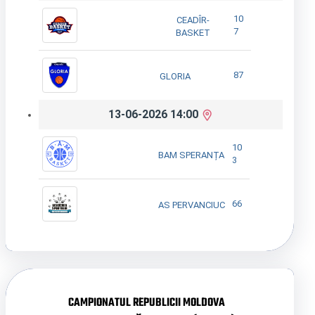
10
CEADÎR-
7
BASKET
87
GLORIA
13-06-2026 14:00
10
BAM SPERANȚA
3
66
AS PERVANCIUC
CAMPIONATUL REPUBLICII MOLDOVA