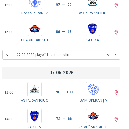
12:00
97 — 72
BAM SPERANȚA
AS PERVANCIUC
16:00
86 — 63
CEADÎR-BASKET
GLORIA
<
>
07-06-2026
12:00
78 — 100
AS PERVANCIUC
BAM SPERANȚA
14:00
72 — 88
GLORIA
CEADÎR-BASKET