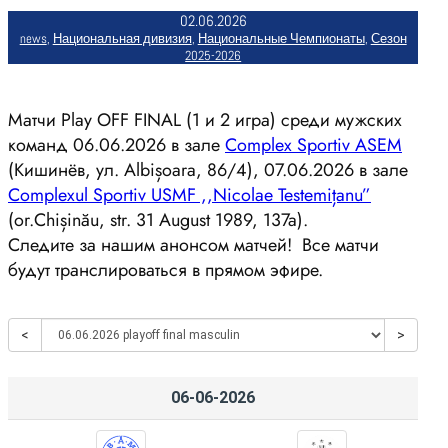
02.06.2026
news
, 
Национальная дивизия
, 
Национальные Чемпионаты
, 
Сезон
2025-2026
Матчи Play OFF FINAL (1 и 2 игра) среди мужских
команд 06.06.2026 в зале
Complex Sportiv ASEM
(Кишинёв, ул. Albișoara, 86/4), 07.06.2026 в зале
Complexul Sportiv USMF ,,Nicolae Testemițanu”
(or.Chișinău, str. 31 August 1989, 137a).
Следите за нашим анонсом матчей! Все матчи
будут транслироваться в прямом эфире.
<
>
06-06-2026