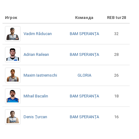
Игрок
Команда
REB tur28
BAM SPERANȚA
Vadim Răducan
32
BAM SPERANȚA
Adrian Railean
28
GLORIA
Maxim Iastremschi
26
BAM SPERANȚA
Mihail Bacalin
18
BAM SPERANȚA
Denis Țurcan
16