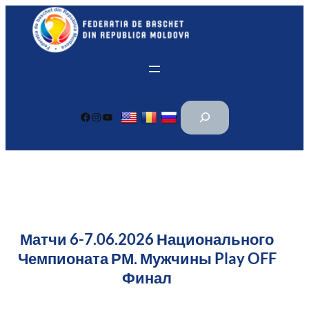
Перейти
к
содержимому
П
Facebook
Instagram
YouTube
о
и
с
к
Матчи 6-7.06.2026 Национального
Чемпионата РМ. Мужчины Play OFF
Финал