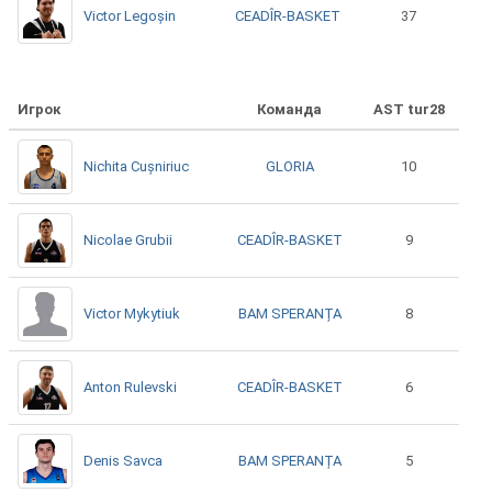
CEADÎR-BASKET
Victor Legoșin
37
Игрок
Команда
AST tur28
GLORIA
Nichita Cușniriuc
10
CEADÎR-BASKET
Nicolae Grubii
9
BAM SPERANȚA
Victor Mykytiuk
8
CEADÎR-BASKET
Anton Rulevski
6
BAM SPERANȚA
Denis Savca
5