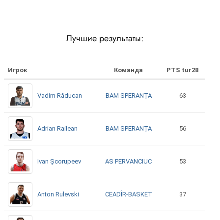
Лучшие результаты:
Игрок
Команда
PTS tur28
BAM SPERANȚA
Vadim Răducan
63
BAM SPERANȚA
Adrian Railean
56
AS PERVANCIUC
Ivan Școrupeev
53
CEADÎR-BASKET
Anton Rulevski
37