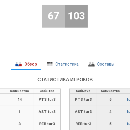
67
103
Обзор
Cтатистика
Составы
СТАТИСТИКА ИГРОКОВ
Количество
Событие
Событие
Количество
14
PTS tur3
PTS tur3
5
I
1
AST tur3
AST tur3
4
I
3
REB tur3
REB tur3
5
I