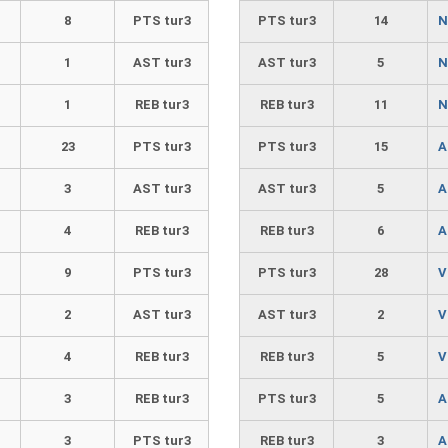
8
PTS tur3
PTS tur3
14
N
1
AST tur3
AST tur3
5
N
1
REB tur3
REB tur3
11
N
23
PTS tur3
PTS tur3
15
A
3
AST tur3
AST tur3
5
A
4
REB tur3
REB tur3
6
A
9
PTS tur3
PTS tur3
28
V
2
AST tur3
AST tur3
2
V
4
REB tur3
REB tur3
5
V
3
REB tur3
PTS tur3
5
A
3
PTS tur3
REB tur3
3
A