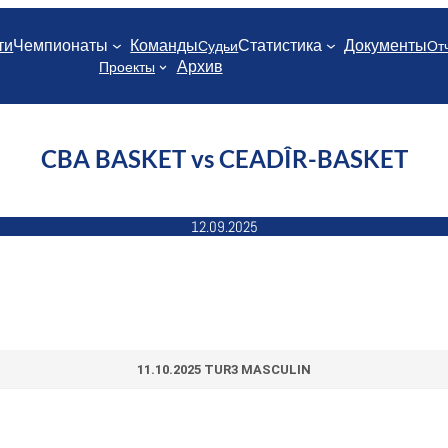
ти
Чемпионаты
Команды
Статистика
Документы
Судьи
От
Архив
Проекты
CBA BASKET vs CEADÎR-BASKET
12.09.2025
11.10.2025 TUR3 MASCULIN