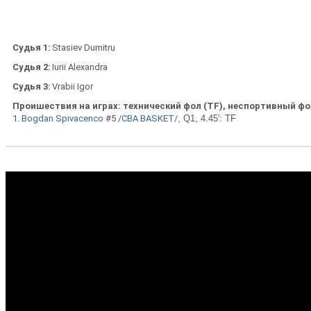
Судья 1
Stasiev Dumitru
Судья 2
Iurii Alexandra
Судья 3
Vrabii Igor
Проишествия на играх: технический фол (ТF), неспортивный фол
1.
Bogdan Spivacenco
#5 /
CBA BASKET
/
, Q1, 4.45′: TF