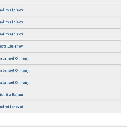
adim Bicicov
adim Bicicov
adim Bicicov
iotr Liulenov
atanael Ormanji
atanael Ormanji
atanael Ormanji
ichita Balaur
ndrei Iarovoi