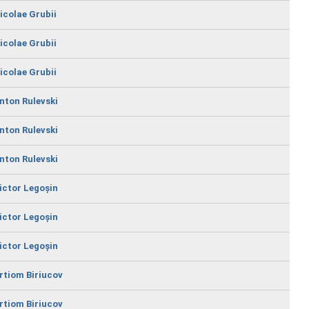
icolae Grubii
icolae Grubii
icolae Grubii
nton Rulevski
nton Rulevski
nton Rulevski
ictor Legoșin
ictor Legoșin
ictor Legoșin
rtiom Biriucov
rtiom Biriucov