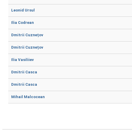
Leonid Ursul
Ilia Codrean
Dmitrii Cuznețov
Dmitrii Cuznețov
Ilia Vasiliiev
Dmitrii Casca
Dmitrii Casca
Mihail Malcocean