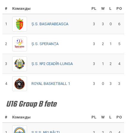
#
Команды
PL
W
L
PO
1
Ș.S. BASARABEASCA
3
3
0
6
2
Ș.S. SPERANȚA
3
2
1
5
3
Ș.S. №2 CEADÎR-LUNGA
3
1
2
4
4
ROYAL BASKETBALL 1
3
0
3
3
U16 Group B fete
#
Команды
PL
W
L
PO
1
Ș.S.S. №1 BĂLȚI
2
2
0
4