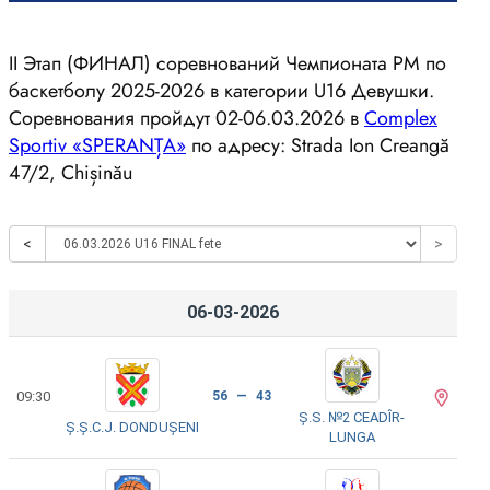
II Этап (ФИНАЛ) соревнований Чемпионата РМ по
баскетболу 2025-2026 в категории U16 Девушки.
Соревнования пройдут 02-06.03.2026 в
Complex
Sportiv «SPERANȚA»
по адресу: Strada Ion Creangă
47/2, Chișinău
<
>
06-03-2026
09:30
56 — 43
Ș.S. №2 CEADÎR-
Ș.Ș.C.J. DONDUȘENI
LUNGA