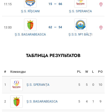
11:15
15 — 66
Ș.S. RÎȘCANI
Ș.S. SPERANȚA
13:00
62 — 54
Ș.S. BASARABEASCA
Ș.S.S. №1 BĂLȚI
ТАБЛИЦА РЕЗУЛЬТАТОВ
#
Команды
PL
W
L
PO
1
Ș.S. SPERANȚA
5
5
0
10
2
Ș.S. BASARABEASCA
5
4
1
9