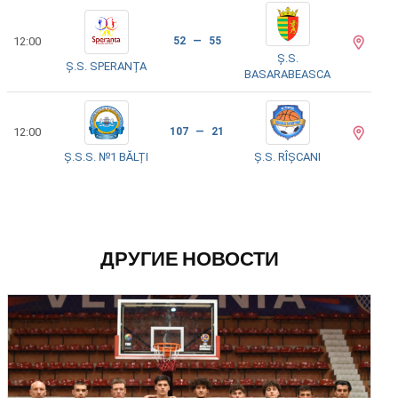
12:00
52 — 55
Ș.S.
Ș.S. SPERANȚA
BASARABEASCA
12:00
107 — 21
Ș.S.S. №1 BĂLȚI
Ș.S. RÎȘCANI
ДРУГИЕ НОВОСТИ