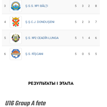
3
Ș.S.S. №1 BĂLȚI
5
3
2
8
4
Ș.Ș.C.J. DONDUȘENI
5
2
3
7
5
Ș.S. №2 CEADÎR-LUNGA
5
1
4
6
6
Ș.S. RÎȘCANI
5
0
5
5
РЕЗУЛЬТАТЫ I ЭТАПА
U16 Group A fete