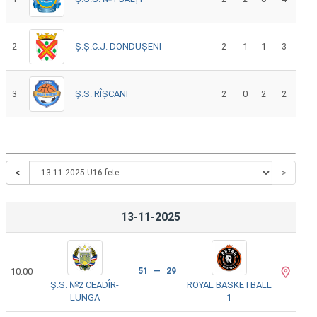
2
Ș.Ș.C.J. DONDUȘENI
2
1
1
3
3
Ș.S. RÎȘCANI
2
0
2
2
<
>
13-11-2025
10:00
51 — 29
Ș.S. №2 CEADÎR-
ROYAL BASKETBALL
LUNGA
1