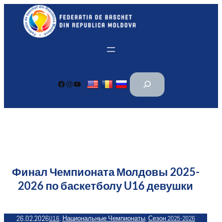
Перейти
к
содержимому
П
Facebook
Instagram
YouTube
о
и
с
к
Финал Чемпионата Молдовы 2025-
2026 по баскетболу U16 девушки
26.02.2026
U16
, 
Национальные Чемпионаты
, 
Сезон 2025-2026