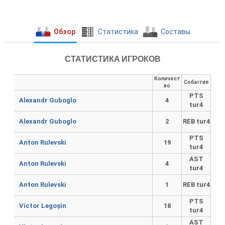
Обзор
Cтатистика
Составы
СТАТИСТИКА ИГРОКОВ
Количест
Событие
во
PTS
Alexandr Guboglo
4
tur4
Alexandr Guboglo
2
REB tur4
PTS
Anton Rulevski
19
tur4
AST
Anton Rulevski
4
tur4
Anton Rulevski
1
REB tur4
PTS
Victor Legoșin
18
tur4
AST