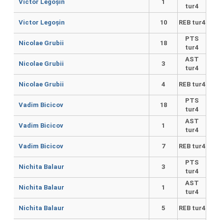
Victor Legoșin
1
tur4
Victor Legoșin
10
REB tur4
PTS
Nicolae Grubii
18
tur4
AST
Nicolae Grubii
3
tur4
Nicolae Grubii
4
REB tur4
PTS
Vadim Bicicov
18
tur4
AST
Vadim Bicicov
1
tur4
Vadim Bicicov
7
REB tur4
PTS
Nichita Balaur
3
tur4
AST
Nichita Balaur
1
tur4
Nichita Balaur
5
REB tur4