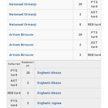
PTS
Natanael Ormanji
25
tur4
AST
Natanael Ormanji
2
tur4
Natanael Ormanji
8
REB tur4
PTS
Artiom Biriucov
20
tur4
AST
Artiom Biriucov
2
tur4
Artiom Biriucov
3
REB tur4
Количест
Событие
во
PTS
25
Evghenii Abaza
tur4
AST
2
Evghenii Abaza
tur4
REB tur4
2
Evghenii Abaza
PTS
2
Evghenii Jignea
tur4