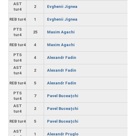
AST
2
Evghenii Jignea
tur4
REB tur4
1
Evghenii Jignea
PTS
25
Maxim Agachi
tur4
REB tur4
4
Maxim Agachi
PTS
4
Alexandr Fadin
tur4
AST
2
Alexandr Fadin
tur4
REB tur4
5
Alexandr Fadin
PTS
7
Pavel Buceațchi
tur4
AST
2
Pavel Buceațchi
tur4
REB tur4
5
Pavel Buceațchi
AST
1
Alexandr Pruglo