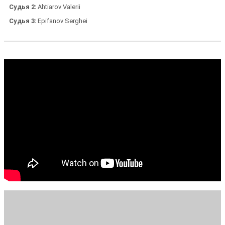
Судья 2
Ahtiarov Valerii
Судья 3
Epifanov Serghei