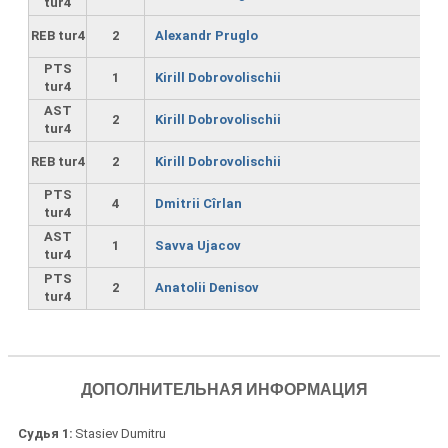
tur4
REB tur4
2
Alexandr Pruglo
PTS
1
Kirill Dobrovolischii
tur4
AST
2
Kirill Dobrovolischii
tur4
REB tur4
2
Kirill Dobrovolischii
PTS
4
Dmitrii Cîrlan
tur4
AST
1
Savva Ujacov
tur4
PTS
2
Anatolii Denisov
tur4
ДОПОЛНИТЕЛЬНАЯ ИНФОРМАЦИЯ
Судья 1
Stasiev Dumitru