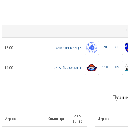
1
78 — 98
12:00
BAM SPERANȚA
118 — 52
14:00
CEADÎR-BASKET
Лучши
PTS
Игрок
Команда
Игрок
tur25