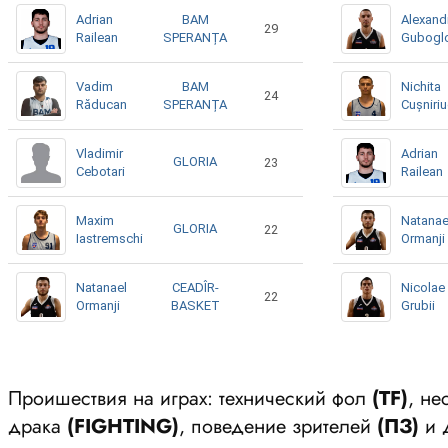
Adrian
BAM
Alexand
29
Railean
SPERANȚA
Gubogl
Vadim
BAM
Nichita
24
Răducan
SPERANȚA
Cușniri
Vladimir
Adrian
GLORIA
23
Cebotari
Railean
Maxim
Natanae
GLORIA
22
Iastremschi
Ormanji
Natanael
CEADÎR-
Nicolae
22
Ormanji
BASKET
Grubii
Проишествия на играх: технический фол
(ТF)
, н
драка
(FIGHTING)
, поведение зрителей
(ПЗ)
и 