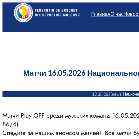
Перейти
к
Главная
О нас
Новос
содержимому
Матчи 16.05.2026 Национально
12.05.2026
news
, 
Национа
Матчи Play OFF среди мужских команд 16.05.20
86/4).
Следите за нашим анонсом матчей! Все матчи бу