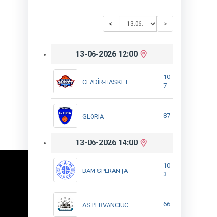
<
>
13-06-2026 12:00
10
CEADÎR-BASKET
7
87
GLORIA
13-06-2026 14:00
10
BAM SPERANȚA
3
66
AS PERVANCIUC