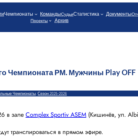
ти
Чемпионаты
Команды
Статистика
Документы
Судьи
От
Архив
Проекты
го Чемпионата РМ. Мужчины Play OFF
льные Чемпионаты
, 
Сезон 2025-2026
26 в зале
Complex Sportiv ASEM
(Кишинёв, ул. Albi
дут транслироваться в прямом эфире.