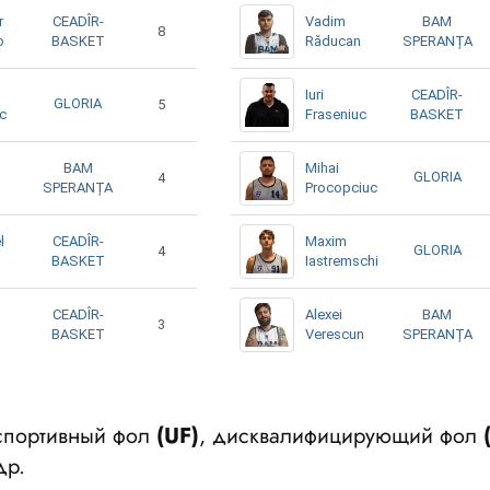
r
CEADÎR-
Vadim
BAM
8
o
BASKET
Răducan
SPERANȚA
Iuri
CEADÎR-
GLORIA
5
uc
Fraseniuc
BASKET
BAM
Mihai
GLORIA
4
SPERANȚA
Procopciuc
l
CEADÎR-
Maxim
GLORIA
4
BASKET
Iastremschi
CEADÎR-
Alexei
BAM
3
BASKET
Verescun
SPERANȚA
еспортивный фол
(UF)
, дисквалифицирующий фол
др.