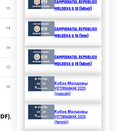
CAMPIONATUL REPUBLICII
MOLDOVA U 16 (băieți)
15
14
CAMPIONATUL REPUBLICII
MOLDOVA U 16 (fete)
14
CAMPIONATUL REPUBLICII
MOLDOVA U 18 (băieți)
13
Кубок Молдовы
10
VICTORIABANK 2025
(masculin)
Кубок Молдовы
(DF)
,
VICTORIABANK 2025
(feminin)