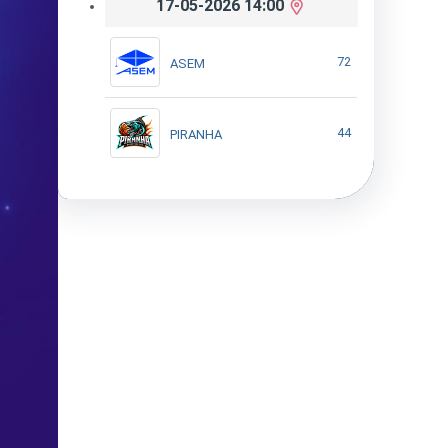
17-05-2026 14:00
72
ASEM
44
PIRANHA