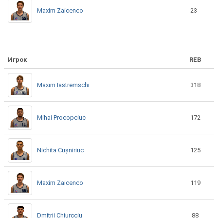
Maxim Zaicenco
23
Игрок
REB
Maxim Iastremschi
318
Mihai Procopciuc
172
Nichita Cușniriuc
125
Maxim Zaicenco
119
Dmitrii Chiurcciu
88