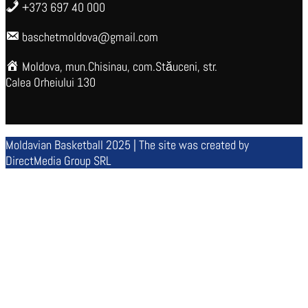
+373 697 40 000
baschetmoldova@gmail.com
Moldova, mun.Chisinau, com.Stăuceni, str.
Calea Orheiului 130
Moldavian Basketball 2025 | The site was created by
DirectMedia Group SRL