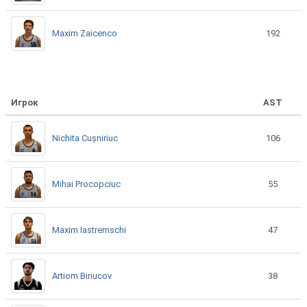
Maxim Zaicenco
192
Игрок
AST
Nichita Cușniriuc
106
Mihai Procopciuc
55
Maxim Iastremschi
47
Artiom Biriucov
38