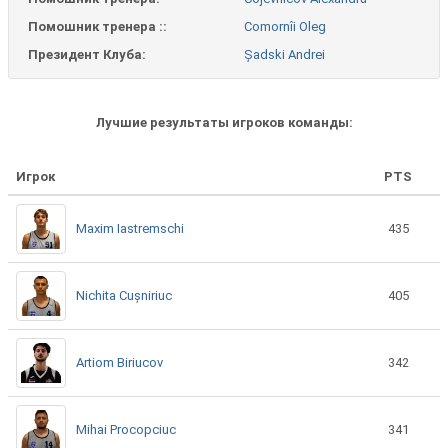
Помошник тренера ::
Comornîi Oleg
Президент Клуба:
Șadski Andrei
Лучшие результаты игроков команды:
Игрок
PTS
Maxim Iastremschi
435
Nichita Cușniriuc
405
Artiom Biriucov
342
Mihai Procopciuc
341