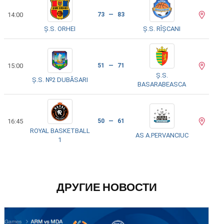
14:00
73 — 83
Ș.S. ORHEI
Ș.S. RÎȘCANI
15:00
51 — 71
Ș.S.
Ș.S. №2 DUBĂSARI
BASARABEASCA
16:45
50 — 61
ROYAL BASKETBALL
AS A.PERVANCIUC
1
ДРУГИЕ НОВОСТИ