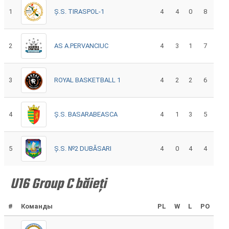
1
Ș.S. TIRASPOL-1
4
4
0
8
2
AS A.PERVANCIUC
4
3
1
7
3
ROYAL BASKETBALL 1
4
2
2
6
4
Ș.S. BASARABEASCA
4
1
3
5
5
Ș.S. №2 DUBĂSARI
4
0
4
4
U16 Group C băieți
#
Команды
PL
W
L
PO