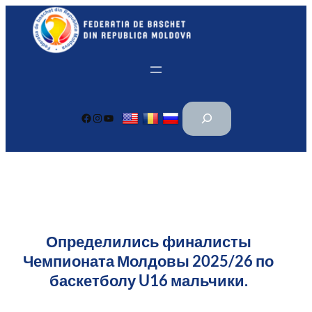
Перейти
к
содержимому
П
Facebook
Instagram
YouTube
о
и
с
к
Определились финалисты
Чемпионата Молдовы 2025/26 по
баскетболу U16 мальчики.