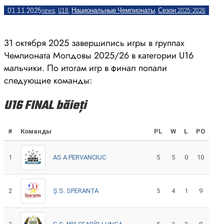
01.11.2025
news
, 
U16
, 
Национальные Чемпионаты
, 
Сезон 2025-2026
31 октября 2025 завершились игры в группах
Чемпионата Молдовы 2025/26 в категории U16
мальчики. По итогам игр в финал попали
следующие команды:
U16 FINAL băieți
#
Команды
PL
W
L
PO
1
AS A.PERVANCIUC
5
5
0
10
2
Ș.S. SPERANȚA
5
4
1
9