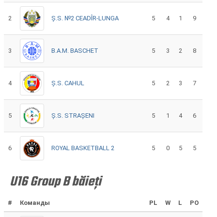
2
Ș.S. №2 CEADÎR-LUNGA
5
4
1
9
3
B.A.M. BASCHET
5
3
2
8
4
Ș.S. CAHUL
5
2
3
7
5
Ș.S. STRAȘENI
5
1
4
6
6
ROYAL BASKETBALL 2
5
0
5
5
U16 Group B băieți
#
Команды
PL
W
L
PO