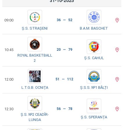
31-10-2025
09:00
36 — 52
Ș.S. STRAȘENI
B.A.M. BASCHET
10:45
20 — 79
ROYAL BASKETBALL
Ș.S. CAHUL
2
12:00
51 — 112
L.T.G.B. OCNIȚA
Ș.S.S. №1 BĂLȚI
12:30
56 — 78
Ș.S. №2 CEADÎR-
Ș.S. SPERANȚA
LUNGA