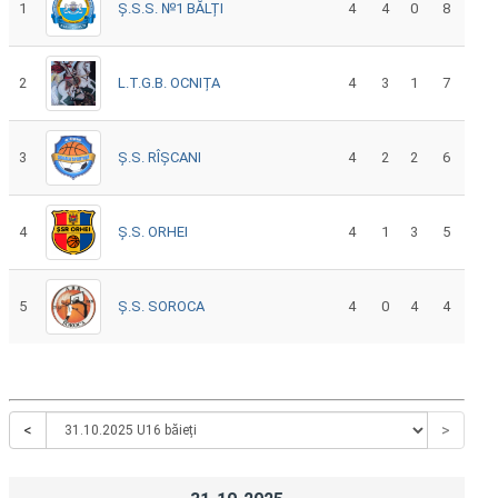
1
Ș.S.S. №1 BĂLȚI
4
4
0
8
2
L.T.G.B. OCNIȚA
4
3
1
7
3
Ș.S. RÎȘCANI
4
2
2
6
4
Ș.S. ORHEI
4
1
3
5
5
Ș.S. SOROCA
4
0
4
4
<
>