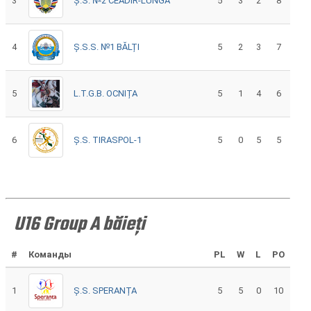
3
Ș.S. №2 CEADÎR-LUNGA
5
3
2
8
4
Ș.S.S. №1 BĂLȚI
5
2
3
7
5
L.T.G.B. OCNIȚA
5
1
4
6
6
Ș.S. TIRASPOL-1
5
0
5
5
U16 Group A băieți
#
Команды
PL
W
L
PO
1
Ș.S. SPERANȚA
5
5
0
10