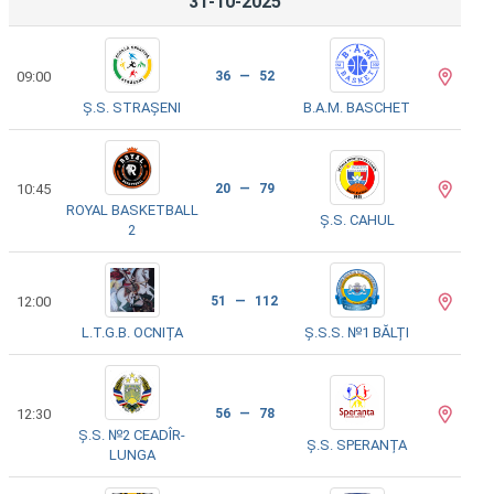
31-10-2025
09:00
36 — 52
Ș.S. STRAȘENI
B.A.M. BASCHET
10:45
20 — 79
ROYAL BASKETBALL
Ș.S. CAHUL
2
12:00
51 — 112
L.T.G.B. OCNIȚA
Ș.S.S. №1 BĂLȚI
12:30
56 — 78
Ș.S. №2 CEADÎR-
Ș.S. SPERANȚA
LUNGA