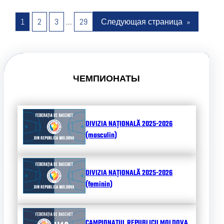
1
2
3
…
29
Следующая страница
»
ЧЕМПИОНАТЫ
DIVIZIA NAȚIONALĂ 2025-2026
(masculin)
DIVIZIA NAȚIONALĂ 2025-2026
(feminin)
CAMPIONATUL REPUBLICII MOLDOVA