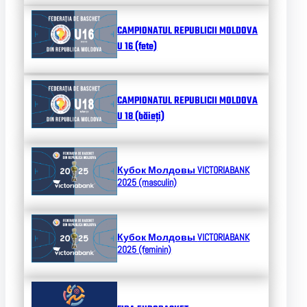
CAMPIONATUL REPUBLICII MOLDOVA
U 16 (fete)
CAMPIONATUL REPUBLICII MOLDOVA
U 18 (băieți)
Кубок Молдовы
VICTORIABANK
2025 (masculin)
Кубок Молдовы
VICTORIABANK
2025 (feminin)