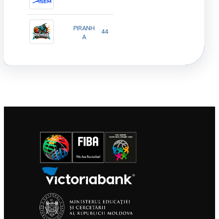
PIRANH
44
A