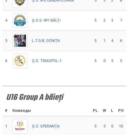
3
Ș.S. №2 CEADÎR-LUNGA
5
3
2
8
4
Ș.S.S. №1 BĂLȚI
5
2
3
7
5
L.T.G.B. OCNIȚA
5
1
4
6
6
Ș.S. TIRASPOL-1
5
0
5
5
U16 Group A băieți
#
Команды
PL
W
L
PO
1
Ș.S. SPERANȚA
5
5
0
10