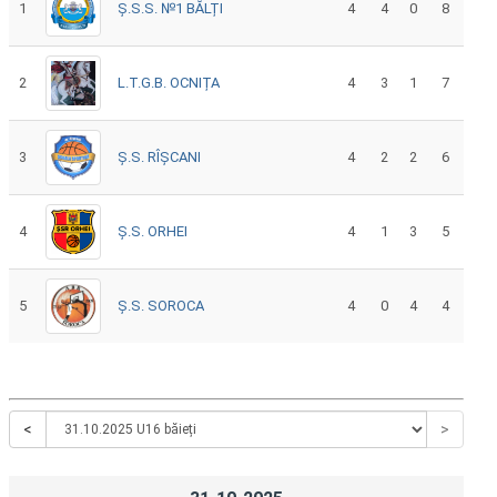
1
Ș.S.S. №1 BĂLȚI
4
4
0
8
2
L.T.G.B. OCNIȚA
4
3
1
7
3
Ș.S. RÎȘCANI
4
2
2
6
4
Ș.S. ORHEI
4
1
3
5
5
Ș.S. SOROCA
4
0
4
4
<
>