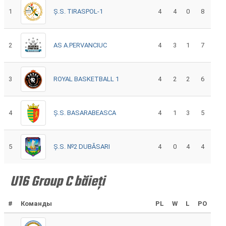
1
Ș.S. TIRASPOL-1
4
4
0
8
2
AS A.PERVANCIUC
4
3
1
7
3
ROYAL BASKETBALL 1
4
2
2
6
4
Ș.S. BASARABEASCA
4
1
3
5
5
Ș.S. №2 DUBĂSARI
4
0
4
4
U16 Group C băieți
#
Команды
PL
W
L
PO