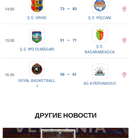
14:00
73 — 83
Ș.S. ORHEI
Ș.S. RÎȘCANI
15:00
51 — 71
Ș.S.
Ș.S. №2 DUBĂSARI
BASARABEASCA
16:45
50 — 61
ROYAL BASKETBALL
AS A.PERVANCIUC
1
ДРУГИЕ НОВОСТИ