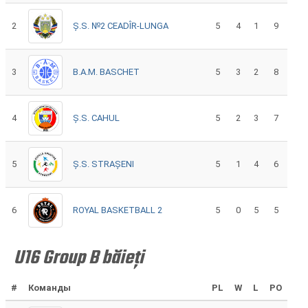
2
Ș.S. №2 CEADÎR-LUNGA
5
4
1
9
3
B.A.M. BASCHET
5
3
2
8
4
Ș.S. CAHUL
5
2
3
7
5
Ș.S. STRAȘENI
5
1
4
6
6
ROYAL BASKETBALL 2
5
0
5
5
U16 Group B băieți
#
Команды
PL
W
L
PO