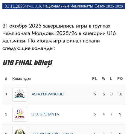
01.11.2025
news
, 
U16
, 
Национальные Чемпионаты
, 
Сезон 2025-2026
31 октября 2025 завершились игры в группах
Чемпионата Молдовы 2025/26 в категории U16
мальчики. По итогам игр в финал попали
следующие команды:
U16 FINAL băieți
#
Команды
PL
W
L
PO
1
AS A.PERVANCIUC
5
5
0
10
2
Ș.S. SPERANȚA
5
4
1
9