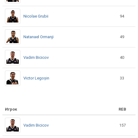
Nicolae Grubii
94
Natanael Ormanji
49
Vadim Bicicov
40
Victor Legoșin
33
Игрок
REB
Vadim Bicicov
157