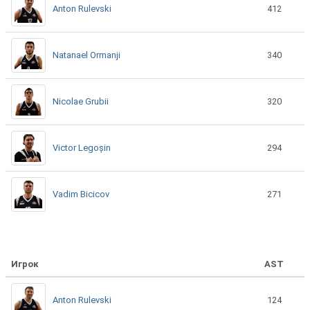
Anton Rulevski
412
Natanael Ormanji
340
Nicolae Grubii
320
Victor Legoșin
294
Vadim Bicicov
271
Игрок
AST
Anton Rulevski
124