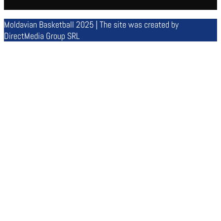
Moldavian Basketball 2025 | The site was created by
DirectMedia Group SRL